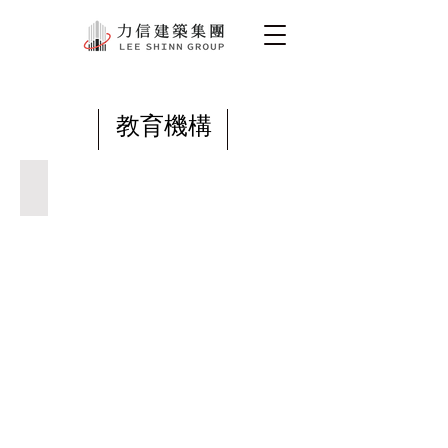
教育機構
宜蘭市知名補習班
力
信-
宜
蘭
市
知
名
補
習
班