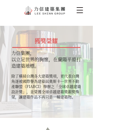
​獲獎榮耀
⼒信集團，
以立⾜世界的胸懷，在蘭陽平原打
造建築地標。
除了橫掃台灣各⼤建築獎項，更代表台灣
⾓逐被國際譽為建築屆奧斯卡—世界不動
產聯盟（FIABCI）舉辦之「全球卓越建築
設計獎」，並榮獲全球卓越建築獎銀獎殊
榮，讓建築作品不再只是一幢建築物。