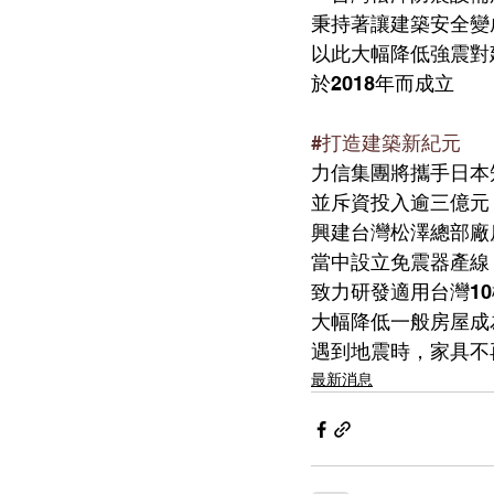
秉持著讓建築安全變
以此大幅降低強震對
於2018年而成立​
#打造建築新紀元
力信集團將攜手日本知
並斥資投入逾三億元​
興建台灣松澤總部廠房
當中設立免震器產線​
致力研發適用台灣10
大幅降低一般房屋成
遇到地震時，家具不
最新消息