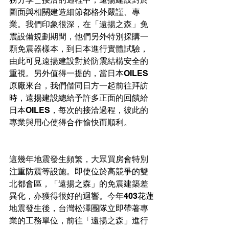
圖面與相關建造細節都格外嚴謹、專
業。我們印象很深，在「遠揚之森」免
震設備規劃期間，他們另外特別採購一
顆免震器樣本，到日本進行實體試驗，
由此可見遠揚建設對於防震結構安全的
重視。另外值得一提的，當日本OILES
原廠來台，我們偕同日方一起前往拜訪
時，遠揚建設總給予許多正面的回饋給
日本OILES，每次的接洽過程，彼此的
專業與用心使得合作愉快而順利。
這幾年地震發生頻繁，大眾買房會特別
注重防震等設施。即使位於高競爭的雙
北都會區，「遠揚之森」的免震建築差
異化，亦獲得很好的迴響。今年403花蓮
地震發生後，台灣松澤團隊立即帶著專
業的工務單位，前往「遠揚之森」進行