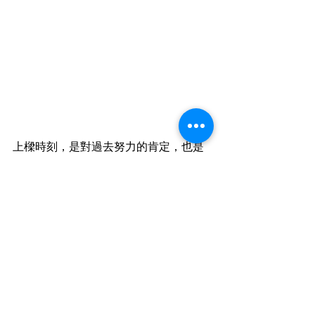
上樑時刻，是對過去努力的肯定，也是
對未來的期許。上樑儀式鞏固的不僅是
建築結構，安置最後一根鋼筋的同時，
也放進了力信對住戶們的祝福與承諾，
期待力信擎美完工的那一天。
#力信建築集團
 ​ ​ 
#力信擎美
#台灣松澤