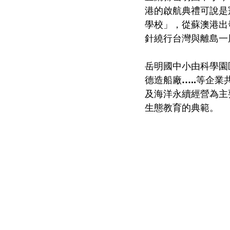
港的啟航典禮可說是
學校」，從蘇澳港出
針繞行台灣與離島一周
岳明國中小由科學園區內
德造船廠…..等企
及海洋永續經營為主
生態教育的典範。