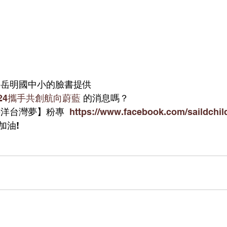
 岳明國中小的臉書提供
024攜手共創航向蔚藍
 的消息嗎？
洋台灣夢】粉專 ​ 
https://www.facebook.com/saildchil
加油!