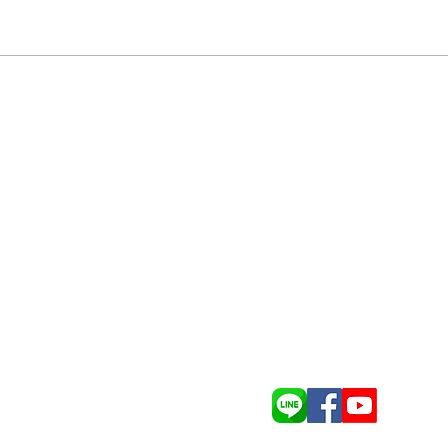
力信擎朗開工動土典禮
Tel: (03)-925-2552
Fax：(03)-925-525
Email：
lee-shinn@
公司
​Address：宜蘭縣宜
宜蘭縣宜蘭市宜
悠活住宿長照機構