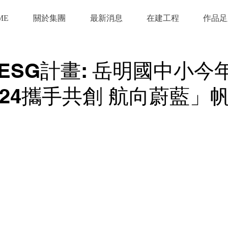
ME
關於集團
最新消息
在建工程
作品足
ESG計畫: 岳明國中小今
024攜手共創 航向蔚藍」