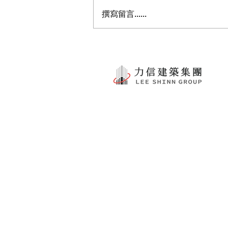
撰寫留言......
一扇窗，讓孩子學習環境更舒
適 | YKK AP捐贈岳明國中小
氣密窗設備揭牌致謝
力信建設開發股份有限公司
台灣松澤防震設備股份有限公司
力信物業公寓大廈管理維護股份有限
永士營造有限公司
力源建設有限公司
力聚
建設
有限公司
皇郡租賃開發有限公司
​力信長照社團法人附設宜蘭縣私立