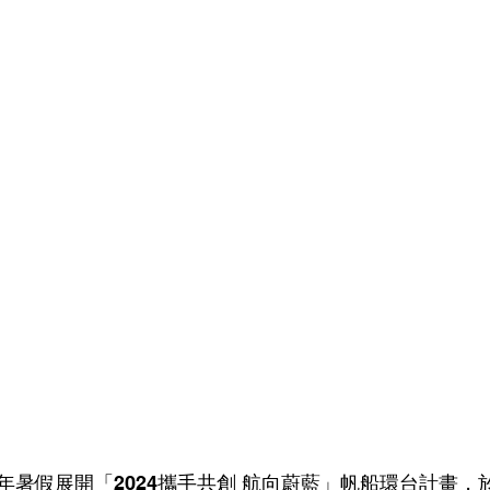
暑假展開「2024攜手共創 航向蔚藍」帆船環台計畫，於