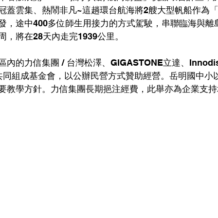
冠蓋雲集、熱鬧非凡~這趟環台航海將2艘大型帆船作為「
發，途中400多位師生用接力的方式駕駛，串聯臨海與離
，將在28天內走完1939公里。
的力信集團 / 台灣松澤、GIGASTONE立達、Innod
業共同組成基金會，以公辦民營方式贊助經營。岳明國中小
要教學方針。力信集團長期挹注經費，此舉亦為企業支持