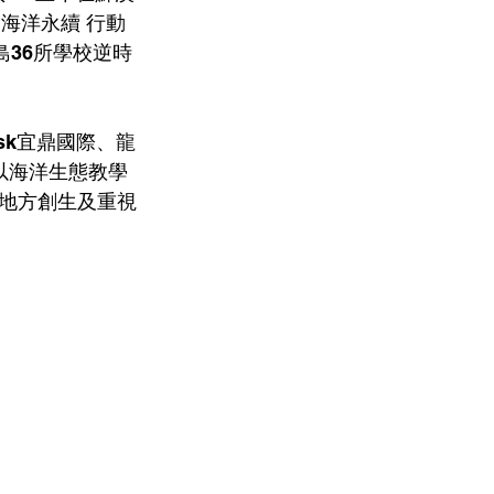
海洋永續 行動
島36所學校逆時
isk宜鼎國際、龍
以海洋生態教學
地方創生及重視