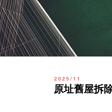
2025/11
​原址舊屋拆