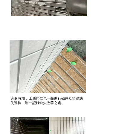
​抹上填縫劑後，要先乾置一段時間，之後須反覆
擦拭將磁磚上多餘的填縫劑清潔乾淨。
這個時期，工務同仁也一面進行磁磚及填縫缺
失巡檢，逐一記錄缺失改善之處。