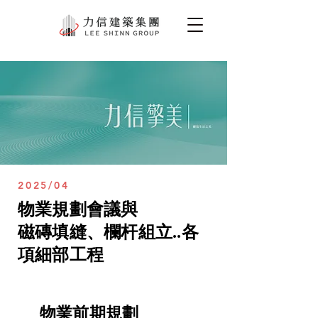
2025/04
物業規劃會議與
磁磚填縫、欄杆組立..各
項細部工程
物業前期規劃