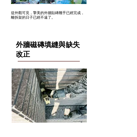
​從外觀可見，擎美的外牆貼磚幾乎已經完成，
離拆架的日子已經不遠了。
外牆磁磚填縫與缺失
改正
貼磚施作時會在每片磁磚的周邊保留伸縮縫
隙，這時就需要利用磁磚填縫劑來填補中間的
空隙。