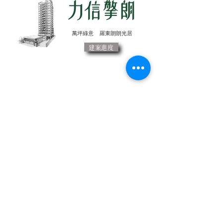
​萬坪綠意 羅東朗朗光居
建案進度
力信建設開發股份有限公司
台灣松澤防震設備股份有限公司
力信物業公寓大廈管理維護股份有限公司
永士營造有限公司
力源建設有限公司
力聚
建設
有限公司
皇郡租賃開發有限公司
​力信長照社團法人附設宜蘭縣私立悠活住宿長照機構
Tel:
(03)-925-2552
Fax：(03)-925-5252