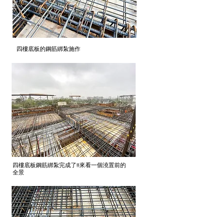
​四樓底板的
鋼筋綁紮施作
​四樓底板鋼筋綁紮完成了!!來看一個澆置前的
全景