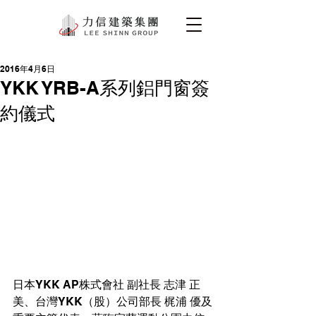
2016年4月6日
YKK YRB-A系列鋁門窗簽
約儀式
日本YKK AP株式會社 副社長 志津 正
美、台灣YKK（股）公司部長 梶浦 優及