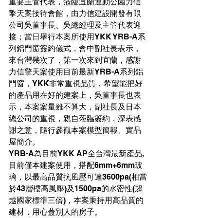
重要主管代表，蒞臨宜蘭運動公園力信
擎天案接待會館，由力信建設開發有限
公司吳董事長、吳總經理及主管代表迎
接；當日舉行本案所使用YKK YRB-A系
列鋁門窗簽約儀式，會中副社長表示，
來台灣幾次了，第一次來到宜蘭，感謝
力信擎天案使用目前最新YRB-A系列鋁
門窗，YKK非常重視品質，希望能把好
的產品用在好的建案上，吳董事長也表
示，本案案量雖不算大，副社長及日本
總公司的重視，親自蒞臨簽約，深表感
謝之意，隨行參觀本案模型簡報、實品
屋簡介。
YRB-A為目前YKK AP全台灣最新產品,
目前僅本建案使用，搭配6mm+6mm玻
璃，以最高品質抗風壓可達3600pa(相當
於43層樓高風壓)及1500pa的水密性(超
越國家標準三倍)，本案秉持用高品質的
建材，用心蓋別人的房子。