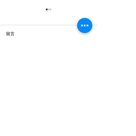
留言
力信擎朗開工動土典禮
恭喜114年宜蘭
這篇文章不開放留言。請連絡網站
負責人了解更多。
管理學院獲得力
學金肯定的優秀同
力信建設開發股份有限公司
台灣松澤防震設備股份有限公司
力信物業公寓大廈管理維護股份有限公司
永士營造有限公司
力源建設有限公司