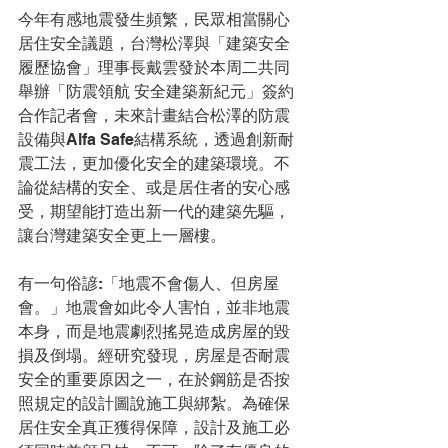
今年有感地震發生頻繁，民眾相當關心
居住安全議題，台灣松澤與「建築安全
履歷協會」理事長戴雲發於本周二共同
舉辦「防震領航 安全建築新紀元」簽約
合作記者會，未來計畫結合松澤的防震
設備與Alfa Safe結構系統，透過創新耐
震工法，更加優化安全的建築環境。不
論從結構的安全、或是居住者的安心感
受，期望能打造出新一代的建築先驅，
讓台灣建築安全更上一層樓。
有一句俗諺:「地震不會傷人、但房屋
會。」地震會如此令人害怕，並非地震
本身，而是地震劇烈搖晃造成房屋的毀
損及倒塌。經研究發現，房屋是否耐震
安全的重要原因之一，在於鋼筋是否按
照規定的設計圖說施工與綁紮。為確保
居住安全真正獲得保障，設計及施工必