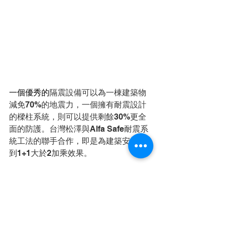
一個優秀的
隔震設備可以為一棟建築物
減免70%的地震力，一個擁有耐震設計
的樑柱系統，則可以提供剩餘30%更全
面的防護。台灣松澤與Alfa Safe耐震系
統工法的聯手合作，即是為建築安全達
到1+1大於2加乘效果。
「台灣松澤和Alfa Safe團隊共通的連結
是對於建築都有極大的熱忱，這份熱枕
即是驅使我們將事情做到最好的動力，
也是我們對於建築專業的使命。我們將
為台灣的建築安全提供一個很棒的組