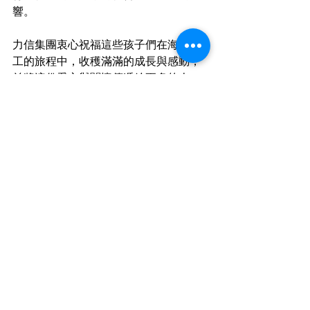
響。
力信集團衷心祝福這些孩子們在海外志
工的旅程中，收穫滿滿的成長與感動，
並將這份愛心與關懷傳遞給更多的人。
我們期待他們的平安歸來，帶著豐富的
經歷和滿滿的故事。
感謝岳明國中小學提供部分的照片
最新消息
社會企業責任
查看全部
最新文章