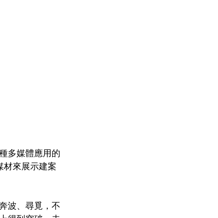
種多媒體應用的
媒材來展示建案
奔波、尋覓，不