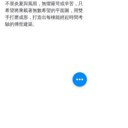
不畏炎夏與風雨，無懼嚴苛或辛苦，只
希望將乘載著無數希望的平面圖，用雙
手打磨成形，打造出每棟能經起時間考
驗的傳世建築。
#力信建築集團
#永士營造
#台灣松澤
最新消息