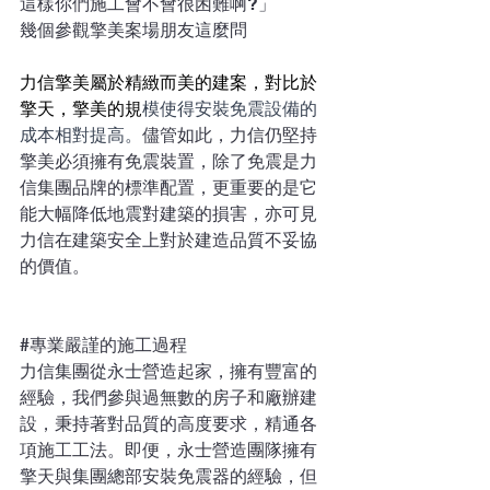
這樣你們施工會不會很困難啊?」
幾個參觀擎美案場朋友這麼問 
力信擎美屬於精緻而美的建案，對比於
擎天，擎美的規
模使得安裝免震設備的
成本相對提高。
儘管如此，力信仍堅持
擎美必須擁有免震裝置，除了免震是力
信集團品牌的標準配置，更重要的是它
能大幅降低地震對建築的損害，亦可見
力信在建築安全上對於建造品質不妥協
的價值。
#專業嚴謹的施工過程
力信集團從永士營造起家，擁有豐富的
經驗，我們參與過無數的房子和廠辦建
設，秉持著對品質的高度要求，精通各
項施工工法。​即便，永士營造團隊擁有
擎天與集團總部安裝免震器的經驗，但