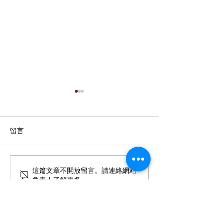
留言
力信擎朗開工動土典禮
恭喜114年宜蘭
這篇文章不開放留言。請連絡網站
負責人了解更多。
管理學院獲得力
學金肯定的優秀同