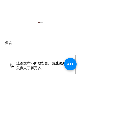
留言
力信擎朗開工動土典禮
恭喜114年宜蘭
這篇文章不開放留言。請連絡網站
負責人了解更多。
管理學院獲得力
學金肯定的優秀同
力信建設開發股份有限公司
台灣松澤防震設備股份有限公司