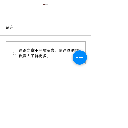
留言
力信擎朗開工動土典禮
恭喜114年宜蘭
這篇文章不開放留言。請連絡網站
負責人了解更多。
管理學院獲得力
學金肯定的優秀同
力信建設開發股份有限公司
台灣松澤防震設備股份有限公司
力信物業公寓大廈管理維護股份有限公司
永士營造有限公司
力源建設有限公司
力聚
建設
有限公司